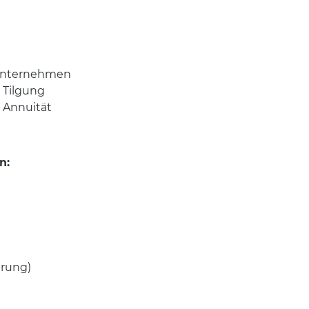
 Unternehmen
r Tilgung
r Annuität
n:
arung)