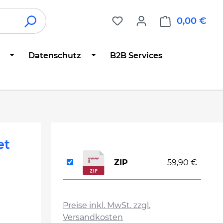
0,00 €
War
Datenschutz
B2B Services
et
ZIP
59,90 €
auswählen
Preise inkl. MwSt. zzgl.
Versandkosten