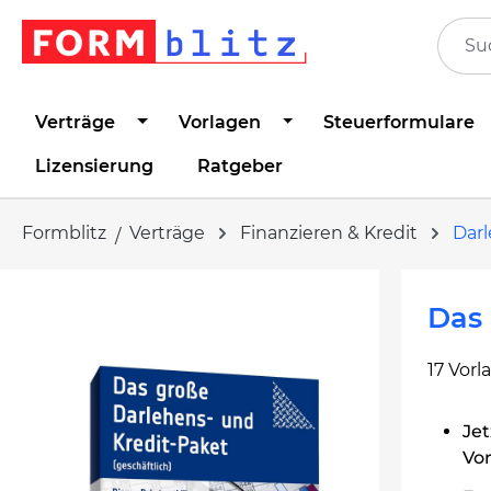
springen
Zur Hauptnavigation springen
Verträge
Vorlagen
Steuerformulare
Lizensierung
Ratgeber
Formblitz
Verträge
Finanzieren & Kredit
Dar
Bildergalerie überspringen
Das 
17 Vorl
Jet
Vor