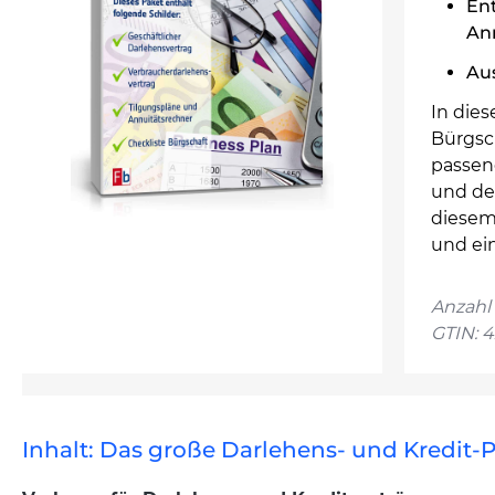
En
An
Au
In dies
Bürgsc
passen
und de
diesem
und ei
Anzahl 
GTIN: 
Inhalt: Das große Darlehens- und Kredit-