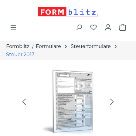
alt springen
War
Formblitz
Formulare
Steuerformulare
Steuer 2017
Bildergalerie überspringen