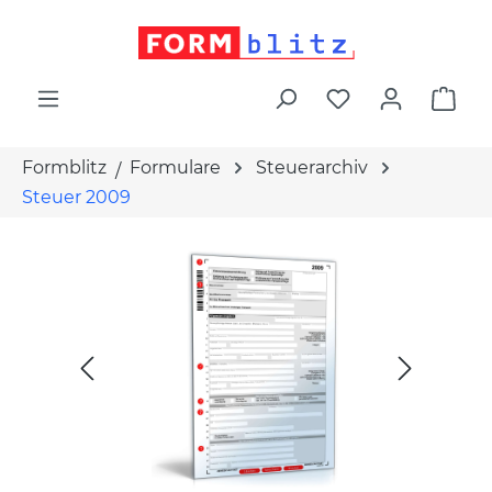
alt springen
War
Formblitz
Formulare
Steuerarchiv
Steuer 2009
Bildergalerie überspringen