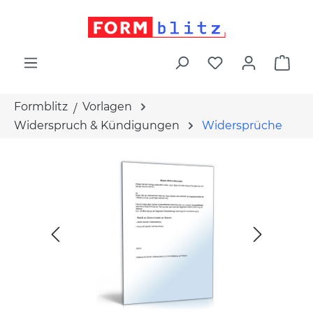
alt springen
War
Formblitz
Vorlagen
Widerspruch & Kündigungen
Widersprüche
Bildergalerie überspringen