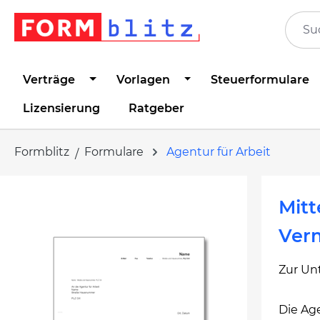
springen
Zur Hauptnavigation springen
Verträge
Vorlagen
Steuerformulare
Lizensierung
Ratgeber
Formblitz
Formulare
Agentur für Arbeit
Bildergalerie überspringen
Mitt
Ver
Zur Unt
Die Age