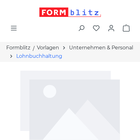
alt springen
War
Formblitz
Vorlagen
Unternehmen & Personal
Lohnbuchhaltung
Bildergalerie überspringen