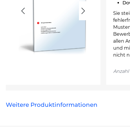
Dow
Sie st
fehlerf
Musterv
Bewerb
allen 
und mi
nicht 
Anzahl 
Weitere Produktinformationen