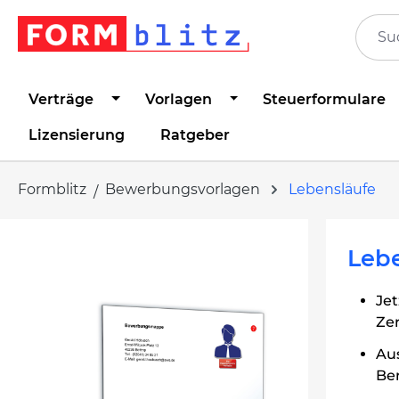
springen
Zur Hauptnavigation springen
Verträge
Vorlagen
Steuerformulare
Lizensierung
Ratgeber
Formblitz
Bewerbungsvorlagen
Lebensläufe
Bildergalerie überspringen
Leb
Jet
Ze
Au
Ber