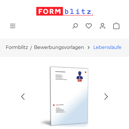
alt springen
War
Formblitz
Bewerbungsvorlagen
Lebensläufe
Bildergalerie überspringen