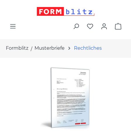
alt springen
War
Formblitz
Musterbriefe
Rechtliches
Bildergalerie überspringen