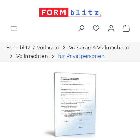
alt springen
War
Formblitz
Vorlagen
Vorsorge & Vollmachten
Vollmachten
für Privatpersonen
Bildergalerie überspringen