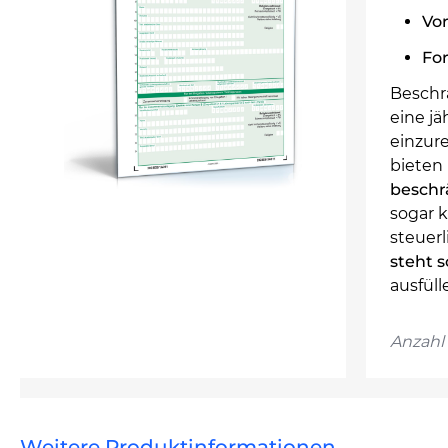
Vor
For
Beschrä
eine jä
einzure
bieten 
beschr
sogar k
steuerl
steht 
ausfül
Anzahl 
Weitere Produktinformationen