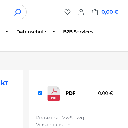
0,00 €
War
Datenschutz
B2B Services
kt
PDF
0,00 €
auswählen
Preise inkl. MwSt. zzgl.
Versandkosten