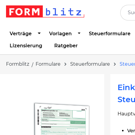
springen
Zur Hauptnavigation springen
Verträge
Vorlagen
Steuerformulare
Lizensierung
Ratgeber
Formblitz
Formulare
Steuerformulare
Steue
Bildergalerie überspringen
Ein
Steu
Hauptv
Ve