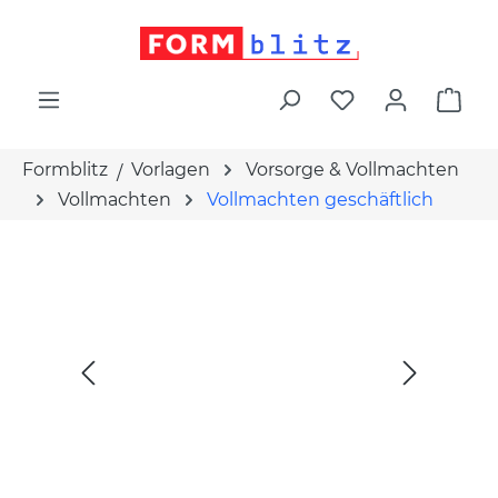
alt springen
War
Formblitz
Vorlagen
Vorsorge & Vollmachten
Vollmachten
Vollmachten geschäftlich
Bildergalerie überspringen