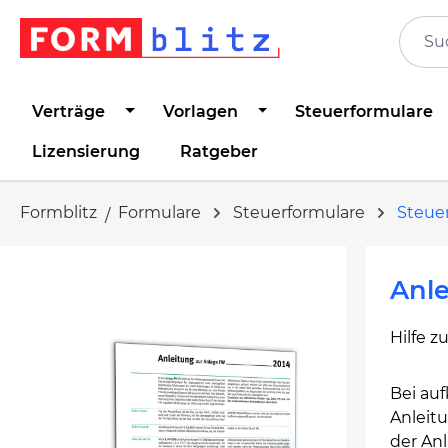
springen
Zur Hauptnavigation springen
Verträge
Vorlagen
Steuerformulare
Lizensierung
Ratgeber
Formblitz
Formulare
Steuerformulare
Steuer
Bildergalerie überspringen
Anle
Hilfe z
Bei au
Anleit
der An