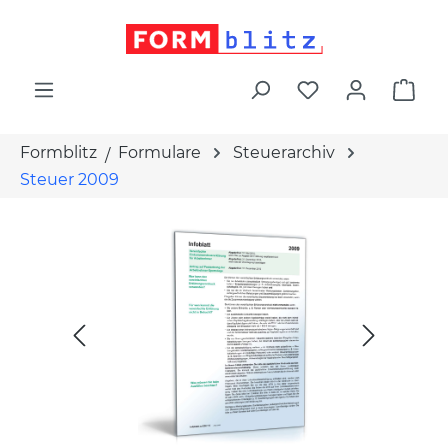
alt springen
War
Formblitz
Formulare
Steuerarchiv
Steuer 2009
Bildergalerie überspringen