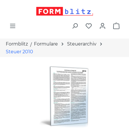
alt springen
War
Formblitz
Formulare
Steuerarchiv
Steuer 2010
Bildergalerie überspringen