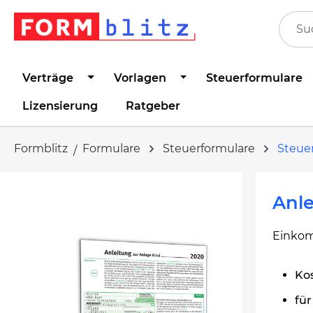
springen
Zur Hauptnavigation springen
Verträge
Vorlagen
Steuerformulare
Lizensierung
Ratgeber
Formblitz
Formulare
Steuerformulare
Steuer
Bildergalerie überspringen
Anle
Einkom
Ko
fü