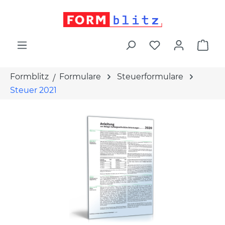
alt springen
War
Formblitz
Formulare
Steuerformulare
Steuer 2021
Bildergalerie überspringen