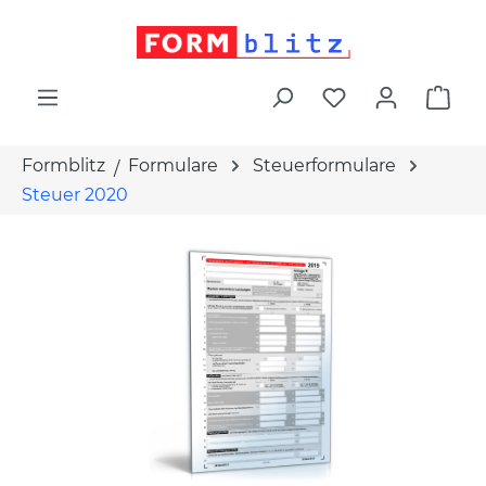
alt springen
War
Formblitz
Formulare
Steuerformulare
Steuer 2020
Bildergalerie überspringen