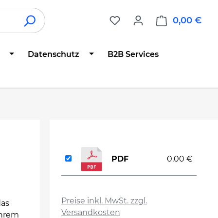
0,00 €
War
Datenschutz
B2B Services
PDF
0,00 €
auswählen
Preise inkl. MwSt. zzgl.
das
Versandkosten
Ihrem