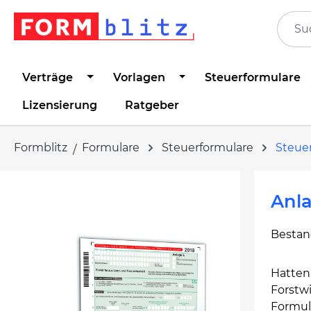
springen
Zur Hauptnavigation springen
Verträge
Vorlagen
Steuerformulare
Lizensierung
Ratgeber
Formblitz
Formulare
Steuerformulare
Steue
Bildergalerie überspringen
Anla
Bestan
Hatten 
Forstwi
Formula