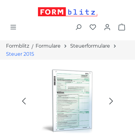
alt springen
War
Formblitz
Formulare
Steuerformulare
Steuer 2015
Bildergalerie überspringen