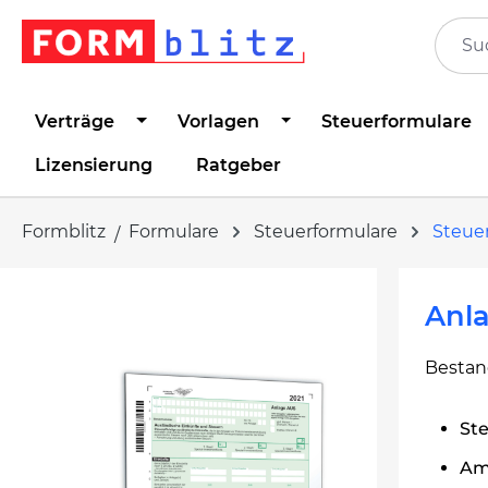
springen
Zur Hauptnavigation springen
Verträge
Vorlagen
Steuerformulare
Lizensierung
Ratgeber
Formblitz
Formulare
Steuerformulare
Steue
Bildergalerie überspringen
Anl
Bestan
St
Amt