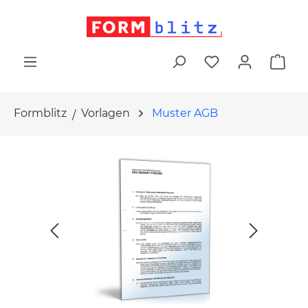
alt springen
War
Formblitz
Vorlagen
Muster AGB
Bildergalerie überspringen