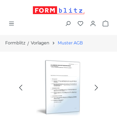
alt springen
War
Formblitz
Vorlagen
Muster AGB
Bildergalerie überspringen