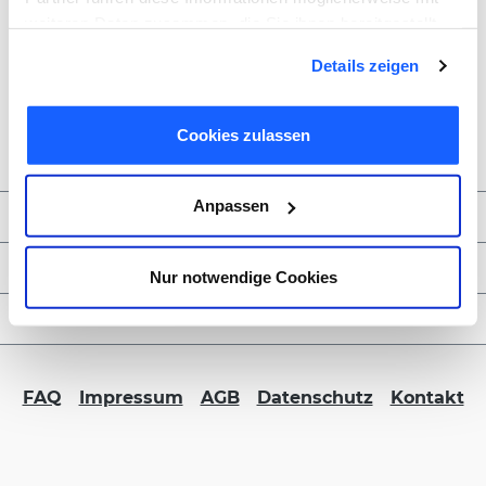
weiteren Daten zusammen, die Sie ihnen bereitgestellt
haben oder die sie im Rahmen Ihrer Nutzung der Dienste
Details zeigen
gesammelt haben. Sie geben Einwilligung zu unseren
Cookies, wenn Sie unsere Webseite weiterhin nutzen.
Cookies zulassen
Anpassen
Zahlungsmöglichkeiten
Service & Kontakt
Nur notwendige Cookies
FORMBLITZ B2B
FAQ
Impressum
AGB
Datenschutz
Kontakt