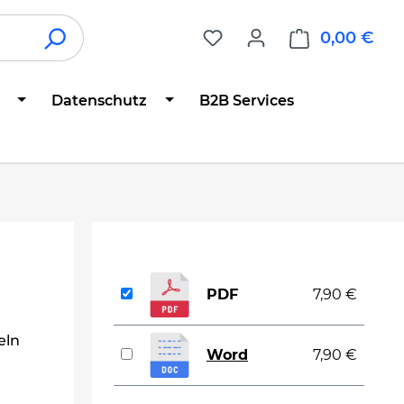
0,00 €
War
Datenschutz
B2B Services
PDF
7,90 €
eln
Word
7,90 €