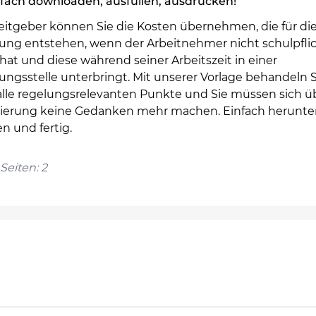
fach downloaden, ausfüllen, ausdrucken!
beitgeber können Sie die Kosten übernehmen, die für di
ung entstehen, wenn der Arbeitnehmer nicht schulpfli
hat und diese während seiner Arbeitszeit in einer
ngsstelle unterbringt. Mit unserer Vorlage behandeln S
 alle regelungsrelevanten Punkte und Sie müssen sich ü
ierung keine Gedanken mehr machen. Einfach herunter
en und fertig.
Seiten: 2