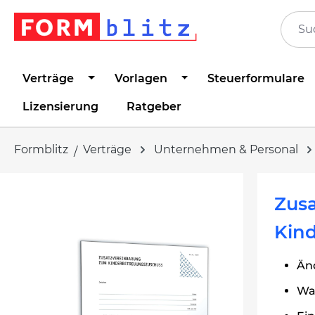
springen
Zur Hauptnavigation springen
Verträge
Vorlagen
Steuerformulare
Lizensierung
Ratgeber
Formblitz
Verträge
Unternehmen & Personal
Bildergalerie überspringen
Zus
Kin
Än
Wah