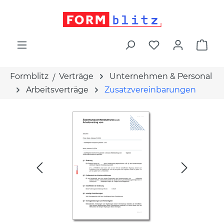
alt springen
War
Formblitz
Verträge
Unternehmen & Personal
Arbeitsverträge
Zusatzvereinbarungen
Bildergalerie überspringen