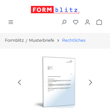
alt springen
War
Formblitz
Musterbriefe
Rechtliches
Bildergalerie überspringen