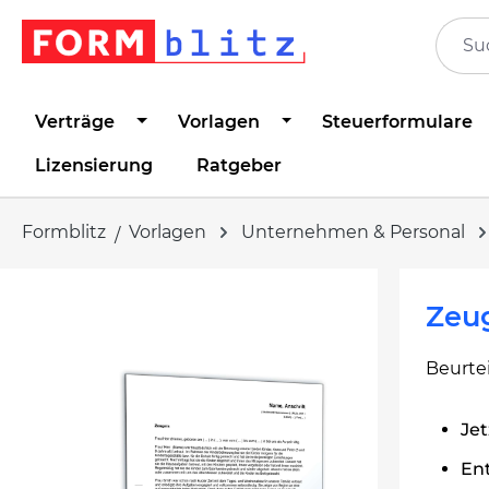
springen
Zur Hauptnavigation springen
Verträge
Vorlagen
Steuerformulare
Lizensierung
Ratgeber
Formblitz
Vorlagen
Unternehmen & Personal
Bildergalerie überspringen
Zeug
Beurte
Jet
Ent