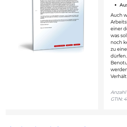
Au
Auch w
Arbeits
einer 
was sol
noch k
zu ein
dürfen
Benotu
werden 
Verhält
Anzahl 
GTIN: 