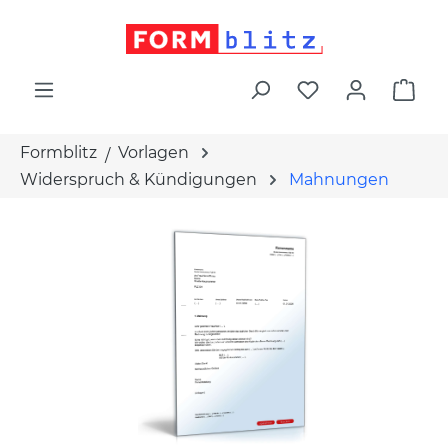
alt springen
War
Formblitz
Vorlagen
Widerspruch & Kündigungen
Mahnungen
Bildergalerie überspringen