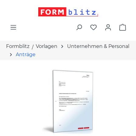
alt springen
War
Formblitz
Vorlagen
Unternehmen & Personal
Anträge
Bildergalerie überspringen