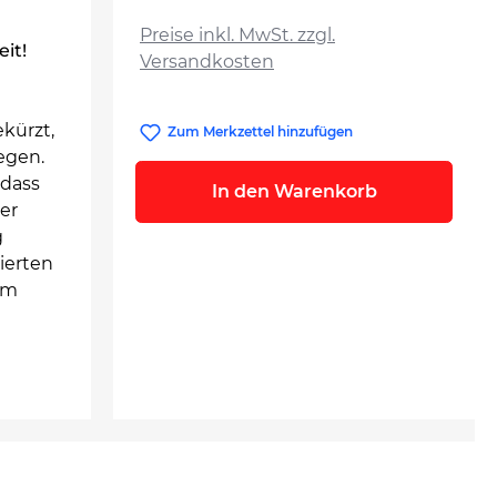
auswählen
Preise inkl. MwSt. zzgl.
eit!
Versandkosten
kürzt,
Zum Merkzettel hinzufügen
egen.
 dass
In den Warenkorb
er
g
ierten
am