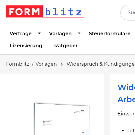
springen
Zur Hauptnavigation springen
Verträge
Vorlagen
Steuerformulare
Lizensierung
Ratgeber
Formblitz
Vorlagen
Widerspruch & Kündigung
Bildergalerie überspringen
Wid
Arbe
Einwen
Jet