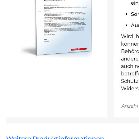
ein
So 
Au
Wird I
können
Behörd
andere 
auch n
betrof
Schutz 
Widers
Anzahl 
Weitere Produktinformationen