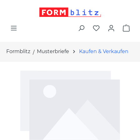
alt springen
War
Formblitz
Musterbriefe
Kaufen & Verkaufen
Bildergalerie überspringen