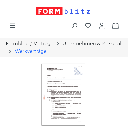
alt springen
War
Formblitz
Verträge
Unternehmen & Personal
Werkverträge
Bildergalerie überspringen