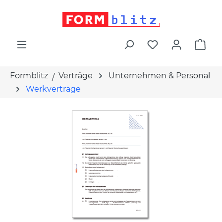
alt springen
War
Formblitz
Verträge
Unternehmen & Personal
Werkverträge
Bildergalerie überspringen