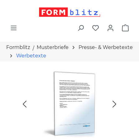
alt springen
War
Formblitz
Musterbriefe
Presse- & Werbetexte
Werbetexte
Bildergalerie überspringen