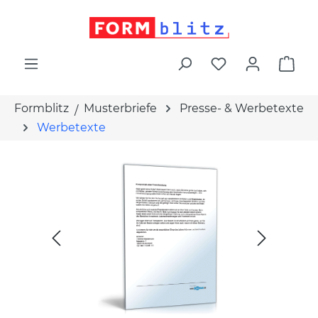
alt springen
War
Formblitz
Musterbriefe
Presse- & Werbetexte
Werbetexte
Bildergalerie überspringen