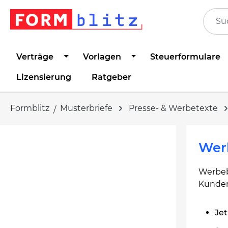
springen
Zur Hauptnavigation springen
Verträge
Vorlagen
Steuerformulare
Lizensierung
Ratgeber
Formblitz
Musterbriefe
Presse- & Werbetexte
Bildergalerie überspringen
Werb
Werbeb
Kunde
Jet