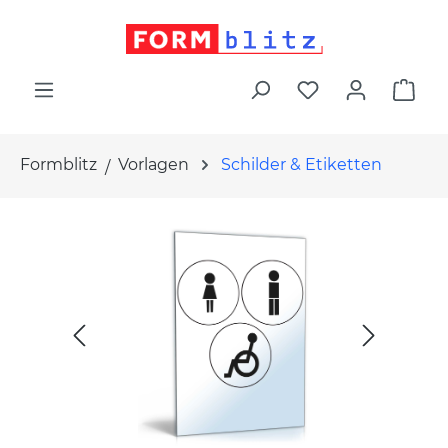
alt springen
War
Formblitz
Vorlagen
Schilder & Etiketten
Bildergalerie überspringen