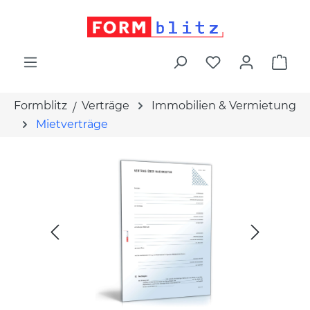
alt springen
War
Formblitz
Verträge
Immobilien & Vermietung
Mietverträge
Bildergalerie überspringen