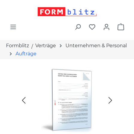
alt springen
War
Formblitz
Verträge
Unternehmen & Personal
Aufträge
Bildergalerie überspringen