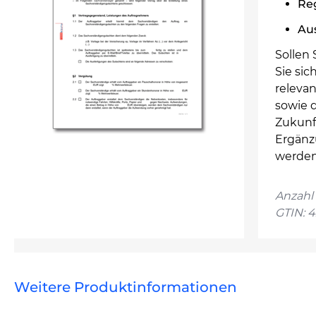
Re
Au
Sollen 
Sie sic
releva
sowie d
Zukunf
Ergänz
werden
Anzahl 
GTIN: 
Weitere Produktinformationen