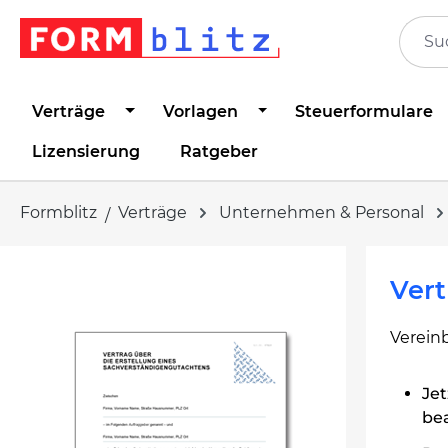
springen
Zur Hauptnavigation springen
Verträge
Vorlagen
Steuerformulare
Lizensierung
Ratgeber
Formblitz
Verträge
Unternehmen & Personal
Bildergalerie überspringen
Ver
Verein
Jet
be