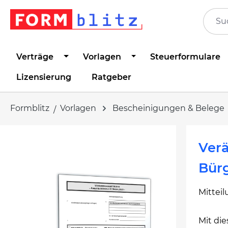
springen
Zur Hauptnavigation springen
Verträge
Vorlagen
Steuerformulare
Lizensierung
Ratgeber
Formblitz
Vorlagen
Bescheinigungen & Belege
Bildergalerie überspringen
Verä
Bür
Mittei
Mit di