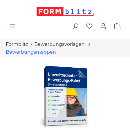
alt springen
War
Formblitz
Bewerbungsvorlagen
Bewerbungsmappen
Bildergalerie überspringen