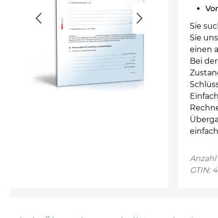
Vo
Sie su
Sie uns
einen 
Bei de
Zustan
Schlüs
Einfac
Rechne
Überga
einfac
Anzahl 
GTIN: 