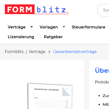
springen
Zur Hauptnavigation springen
Verträge
Vorlagen
Steuerformulare
Lizensierung
Ratgeber
Formblitz
Verträge
Gewerbemietverträge
Bildergalerie überspringen
Übe
Protok
Zu
Mi