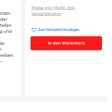
auswählen
Preise inkl. MwSt. zzgl.
utzen
Versandkosten
oder
ellen.
Zum Merkzettel hinzufügen
ng und
In den Warenkorb
ar.
m
reiben.
–