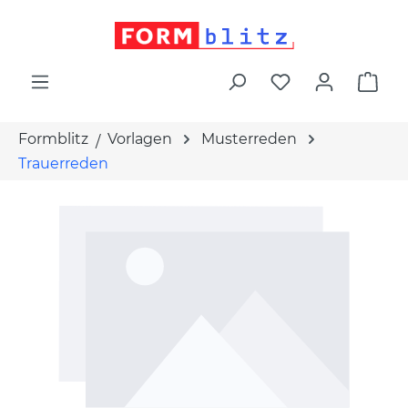
alt springen
War
Formblitz
Vorlagen
Musterreden
Trauerreden
Bildergalerie überspringen