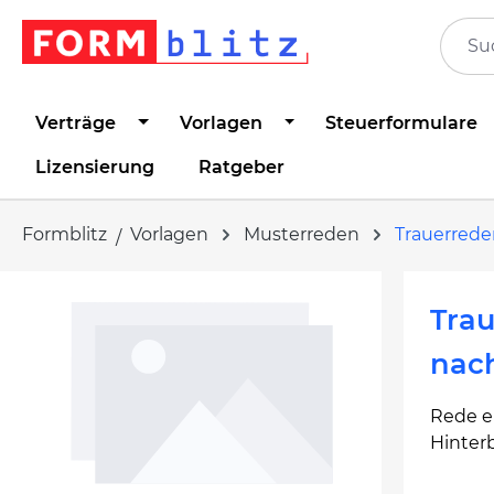
springen
Zur Hauptnavigation springen
Verträge
Vorlagen
Steuerformulare
Lizensierung
Ratgeber
Formblitz
Vorlagen
Musterreden
Trauerrede
Bildergalerie überspringen
Trau
nac
Rede ei
Hinterb