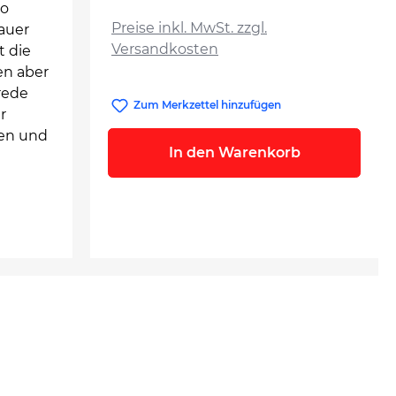
auswählen
so
Preise inkl. MwSt. zzgl.
rauer
Versandkosten
t die
en aber
rede
Zum Merkzettel hinzufügen
r
men und
In den Warenkorb