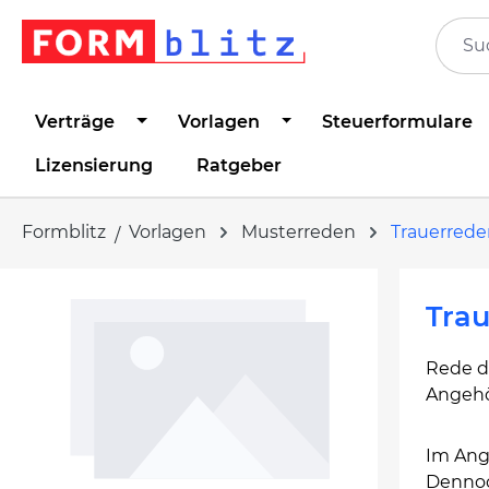
springen
Zur Hauptnavigation springen
Verträge
Vorlagen
Steuerformulare
Lizensierung
Ratgeber
Formblitz
Vorlagen
Musterreden
Trauerrede
Bildergalerie überspringen
Trau
Rede d
Angehör
Im Ange
Dennoch