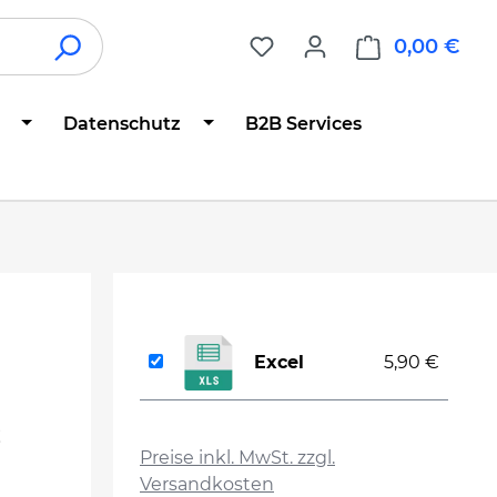
0,00 €
War
Datenschutz
B2B Services
Excel
5,90 €
auswählen
!
Preise inkl. MwSt. zzgl.
Versandkosten