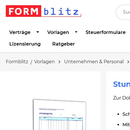
springen
Zur Hauptnavigation springen
Verträge
Vorlagen
Steuerformulare
Lizensierung
Ratgeber
Formblitz
Vorlagen
Unternehmen & Personal
Bildergalerie überspringen
Stun
Zur Do
Sch
Mi