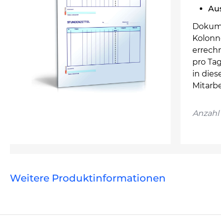
Au
Dokume
Kolonne
errech
pro Ta
in die
Mitarb
Anzahl 
Weitere Produktinformationen