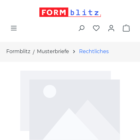
alt springen
War
Formblitz
Musterbriefe
Rechtliches
Bildergalerie überspringen