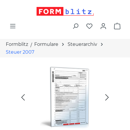
alt springen
War
Formblitz
Formulare
Steuerarchiv
Steuer 2007
Bildergalerie überspringen